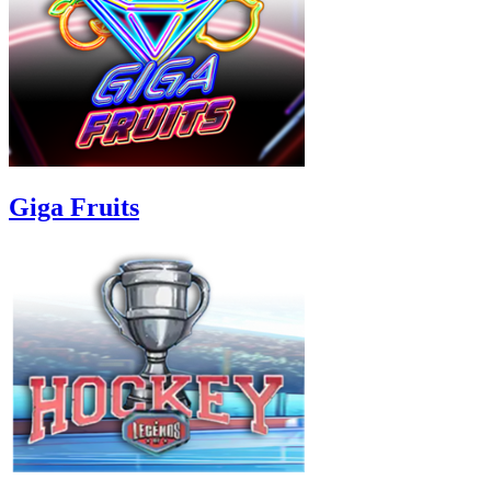
Giga Fruits