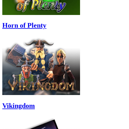
Horn of Plenty
Vikingdom