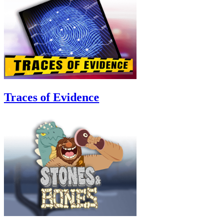
Traces of Evidence