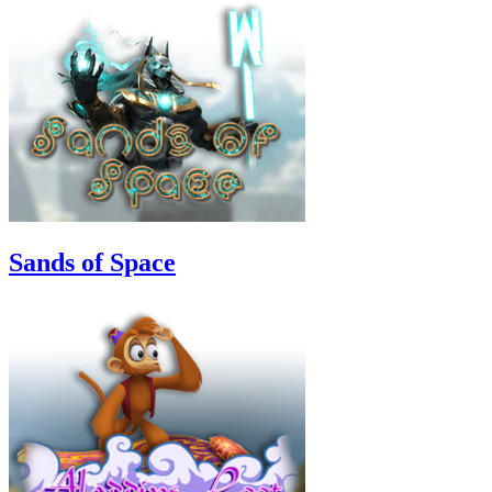
Sands of Space