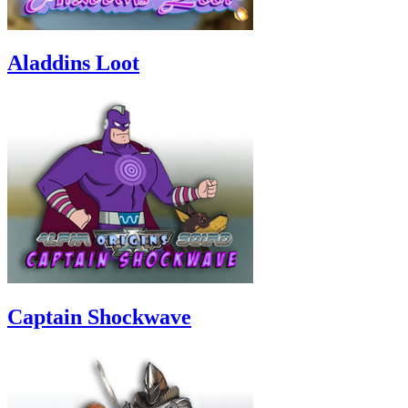
Aladdins Loot
Captain Shockwave