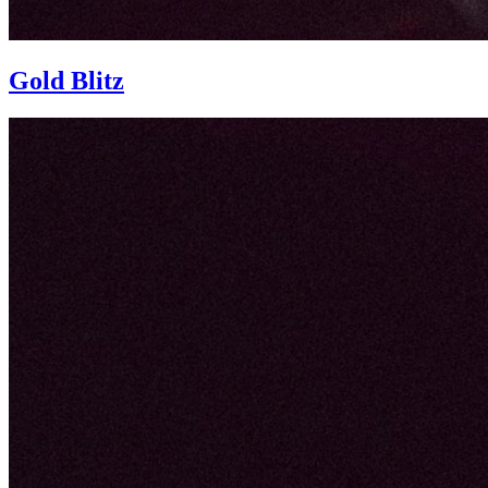
Gold Blitz