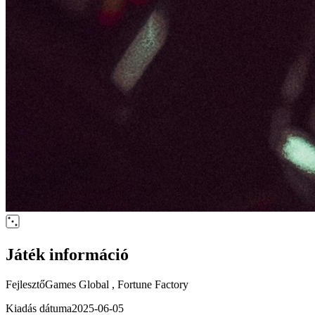
Játék információ
Fejlesztő
Games Global , Fortune Factory
Kiadás dátuma
2025-06-05