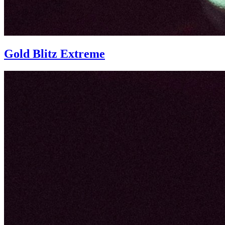
Gold Blitz Extreme