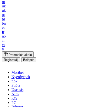
ru
uk
uk
pt
pl
bn
es
fr
no
ar
cs
tr
Promóciós akció
Regisztrálj
Belépés
Mostbet
Nyerőgépek
fiók
Pilóta
Utasítás
APK
iOS
PC
Bónusz