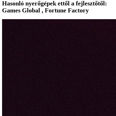
Hasonló nyerőgépek ettől a fejlesztőtől:
Games Global , Fortune Factory