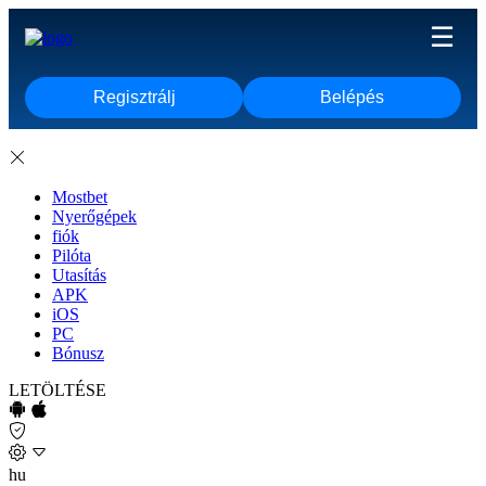
Regisztrálj
Belépés
Mostbet
Nyerőgépek
fiók
Pilóta
Utasítás
APK
iOS
PC
Bónusz
LETÖLTÉSE
hu