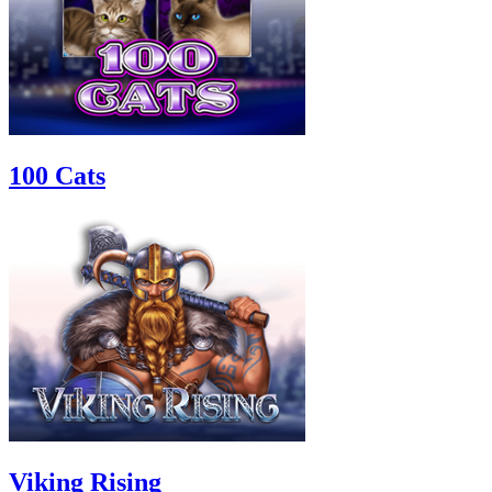
100 Cats
Viking Rising