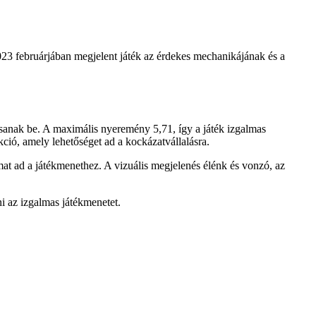
23 februárjában megjelent játék az érdekes mechanikájának és a
ítsanak be. A maximális nyeremény 5,71, így a játék izgalmas
kció, amely lehetőséget ad a kockázatvállalásra.
at ad a játékmenethez. A vizuális megjelenés élénk és vonzó, az
i az izgalmas játékmenetet.