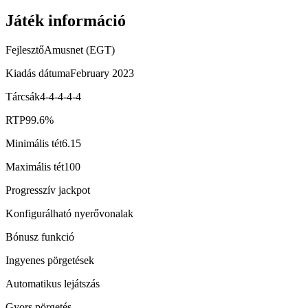
Játék információ
Fejlesztő
Amusnet (EGT)
Kiadás dátuma
February 2023
Tárcsák
4-4-4-4-4
RTP
99.6%
Minimális tét
6.15
Maximális tét
100
Progresszív jackpot
Konfigurálható nyerővonalak
Bónusz funkció
Ingyenes pörgetések
Automatikus lejátszás
Gyors pörgetés