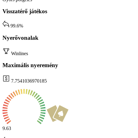
Visszatérő játékos
99.6%
Nyerővonalak
Winlines
Maximális nyeremény
7.7541036970185
9.63