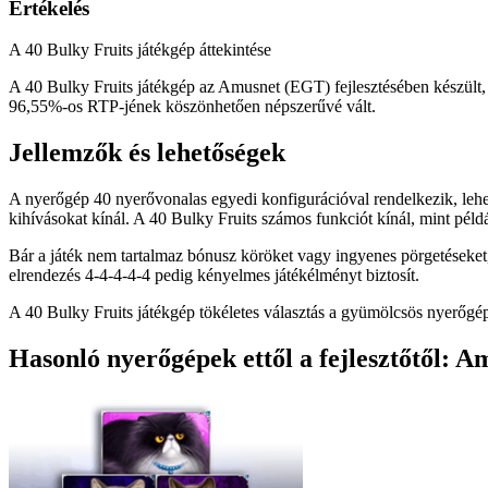
Értékelés
A 40 Bulky Fruits játékgép áttekintése
A 40 Bulky Fruits játékgép az Amusnet (EGT) fejlesztésében készült,
96,55%-os RTP-jének köszönhetően népszerűvé vált.
Jellemzők és lehetőségek
A nyerőgép 40 nyerővonalas egyedi konfigurációval rendelkezik, lehet
kihívásokat kínál. A 40 Bulky Fruits számos funkciót kínál, mint péld
Bár a játék nem tartalmaz bónusz köröket vagy ingyenes pörgetéseket,
elrendezés 4-4-4-4-4 pedig kényelmes játékélményt biztosít.
A 40 Bulky Fruits játékgép tökéletes választás a gyümölcsös nyerőgép
Hasonló nyerőgépek ettől a fejlesztőtől: 