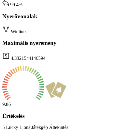
99.4%
Nyerővonalak
Winlines
Maximális nyeremény
4.3321544146594
9.86
Értékelés
5 Lucky Lions Játékgép Áttekintés