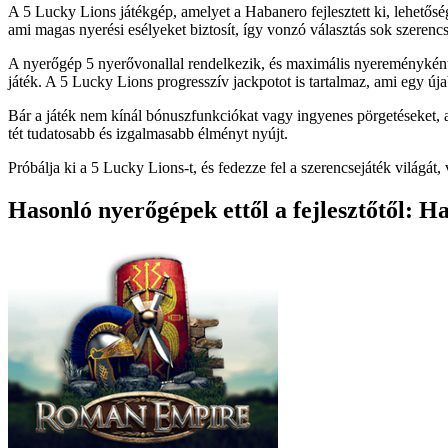
A 5 Lucky Lions játékgép, amelyet a Habanero fejlesztett ki, lehetősé
ami magas nyerési esélyeket biztosít, így vonzó választás sok szerenc
A nyerőgép 5 nyerővonallal rendelkezik, és maximális nyereményként 1,
játék. A 5 Lucky Lions progresszív jackpotot is tartalmaz, ami egy új
Bár a játék nem kínál bónuszfunkciókat vagy ingyenes pörgetéseket, a
tét tudatosabb és izgalmasabb élményt nyújt.
Próbálja ki a 5 Lucky Lions-t, és fedezze fel a szerencsejáték világát
Hasonló nyerőgépek ettől a fejlesztőtől: 