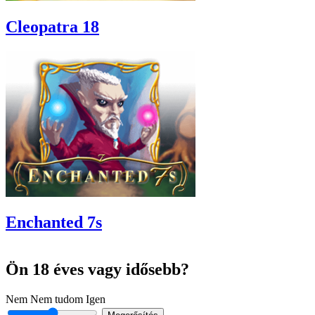
Cleopatra 18
Enchanted 7s
Ön 18 éves vagy idősebb?
Nem
Nem tudom
Igen