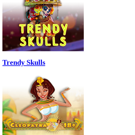
Trendy Skulls