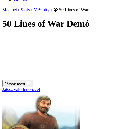
Mostbet
›
Slots
›
MrSlotty
›
🧩 50 Lines of War
50 Lines of War Demó
Játssz most
Játssz valódi pénzzel