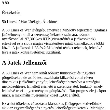
9.80
Értékelés
50 Lines of War Játékgép Áttekintés
A 50 Lines of War játékgép, amelyet a MrSlotty fejlesztett, izgalmas
játékélményt kínál a szerencsejátékosok számára, számos
nyerővonallal. 97,30%-os RTP (visszatérítés a játékosoknak)
értékével ez a slot a magas visszatérítése miatt kiemelkedik a többi
közül. A játékosok 1,88 és 2,81 közötti téteket tehetnek, lehetővé
téve a játék költségvetéshez igazítását.
A Játék Jellemzői
A 50 Lines of War nem kínál bónusz funkciókat és ingyenes
pörgetéseket, de az 50 testreszabható kifizetési vonal révén
dinamikus játékélményt nyújt, lehetőséget biztosítva a stratégiai
megközelítésre. Emellett elérhető a szerencsejáték funkció, amely
lehetővé teszi a nyeremény megduplázását. Bár progresszív jackpot
nincs, a maximális nyeremény közel 1,93x a téttől.
Ez a slot tökéletes választás a klasszikus játékgépek kedvelőinek,
akik az egyszerűséget és a nyerési lehetőségeket keresik. Merüljön