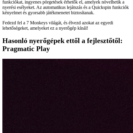
funkciókat, ingyenes pörgetések érhetők el, amelyek növelhetik a
nyerési esélyeket. Az automatikus lejátszás és a Quickspin funkciók
kényelmet és gyorsabb játékmenetet biztosítanak.
Fedezd fel a 7 Monkeys világát, és élvezd azokat az egyedi
lehetőségeket, amelyeket ez a nyerőgép kínál!
Hasonló nyerőgépek ettől a fejlesztőtől:
Pragmatic Play