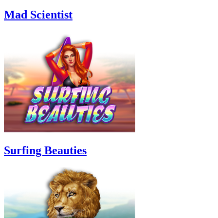
Mad Scientist
Surfing Beauties