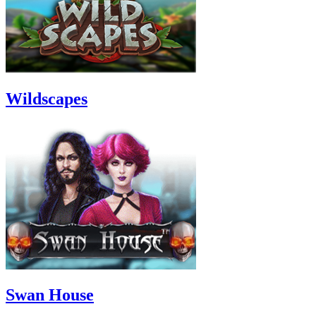
Wildscapes
Swan House