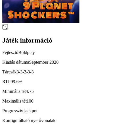
Játék információ
Fejlesztő
Boldplay
Kiadás dátuma
September 2020
Tárcsák
3-3-3-3-3
RTP
99.6%
Minimális tét
4.75
Maximális tét
100
Progresszív jackpot
Konfigurálható nyerővonalak