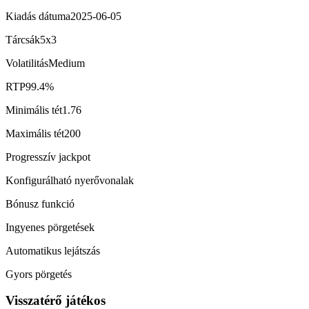
Kiadás dátuma
2025-06-05
Tárcsák
5x3
Volatilitás
Medium
RTP
99.4%
Minimális tét
1.76
Maximális tét
200
Progresszív jackpot
Konfigurálható nyerővonalak
Bónusz funkció
Ingyenes pörgetések
Automatikus lejátszás
Gyors pörgetés
Visszatérő játékos