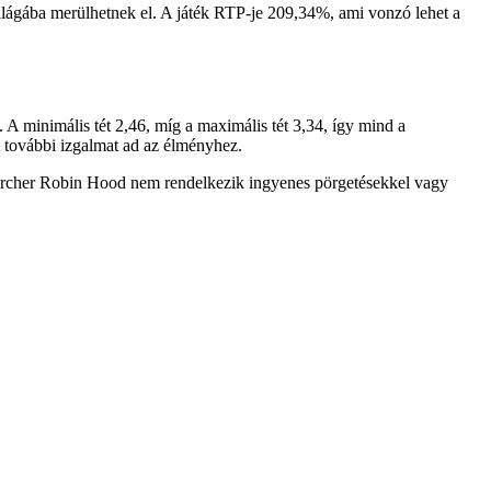
lágába merülhetnek el. A játék RTP-je 209,34%, ami vonzó lehet a
 A minimális tét 2,46, míg a maximális tét 3,34, így mind a
 további izgalmat ad az élményhez.
z Archer Robin Hood nem rendelkezik ingyenes pörgetésekkel vagy