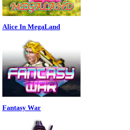
Alice In MegaLand
Fantasy War