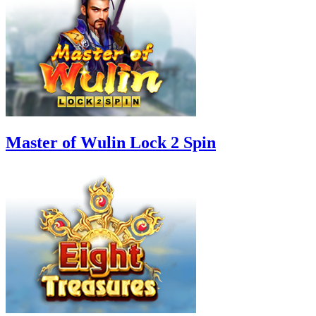
Master of Wulin Lock 2 Spin