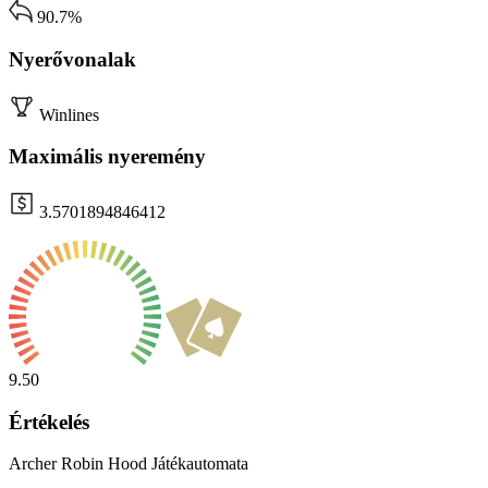
90.7%
Nyerővonalak
Winlines
Maximális nyeremény
3.5701894846412
9.50
Értékelés
Archer Robin Hood Játékautomata