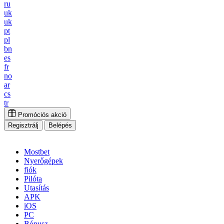
ru
uk
uk
pt
pl
bn
es
fr
no
ar
cs
tr
Promóciós akció
Regisztrálj
Belépés
Mostbet
Nyerőgépek
fiók
Pilóta
Utasítás
APK
iOS
PC
Bónusz