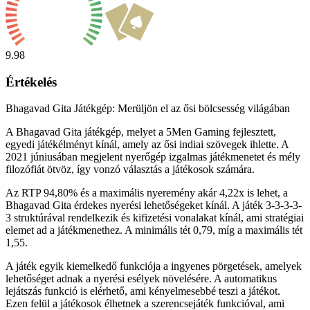
9.98
Értékelés
Bhagavad Gita Játékgép: Merüljön el az ősi bölcsesség világában
A Bhagavad Gita játékgép, melyet a 5Men Gaming fejlesztett,
egyedi játékélményt kínál, amely az ősi indiai szövegek ihlette. A
2021 júniusában megjelent nyerőgép izgalmas játékmenetet és mély
filozófiát ötvöz, így vonzó választás a játékosok számára.
Az RTP 94,80% és a maximális nyeremény akár 4,22x is lehet, a
Bhagavad Gita érdekes nyerési lehetőségeket kínál. A játék 3-3-3-3-
3 struktúrával rendelkezik és kifizetési vonalakat kínál, ami stratégiai
elemet ad a játékmenethez. A minimális tét 0,79, míg a maximális tét
1,55.
A játék egyik kiemelkedő funkciója a ingyenes pörgetések, amelyek
lehetőséget adnak a nyerési esélyek növelésére. A automatikus
lejátszás funkció is elérhető, ami kényelmesebbé teszi a játékot.
Ezen felül a játékosok élhetnek a szerencsejáték funkcióval, ami