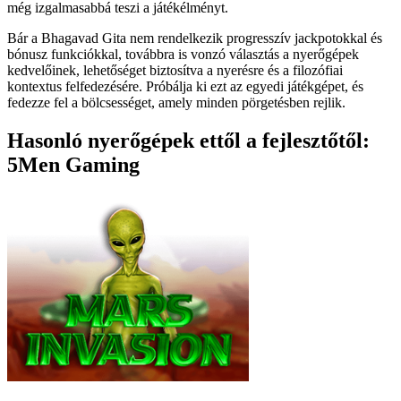
még izgalmasabbá teszi a játékélményt.
Bár a Bhagavad Gita nem rendelkezik progresszív jackpotokkal és
bónusz funkciókkal, továbbra is vonzó választás a nyerőgépek
kedvelőinek, lehetőséget biztosítva a nyerésre és a filozófiai
kontextus felfedezésére. Próbálja ki ezt az egyedi játékgépet, és
fedezze fel a bölcsességet, amely minden pörgetésben rejlik.
Hasonló nyerőgépek ettől a fejlesztőtől:
5Men Gaming