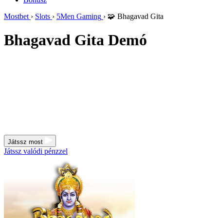
Mostbet
›
Slots
›
5Men Gaming
›
🧩 Bhagavad Gita
Bhagavad Gita Demó
Játssz most
Játssz valódi pénzzel