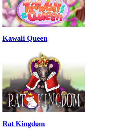
Kawaii Queen
Rat Kingdom