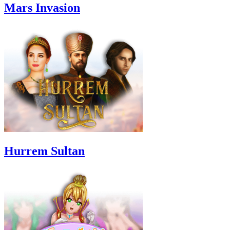
Mars Invasion
Hurrem Sultan