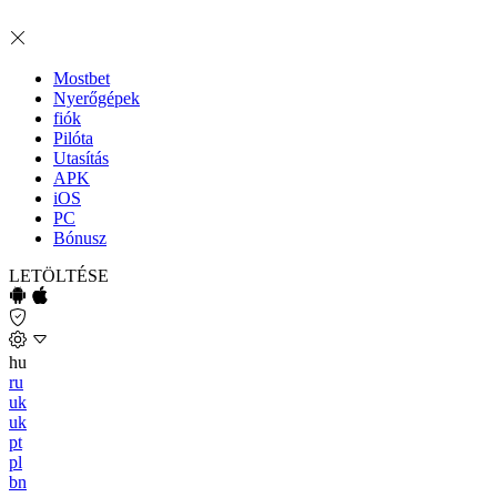
Mostbet
Nyerőgépek
fiók
Pilóta
Utasítás
APK
iOS
PC
Bónusz
LETÖLTÉSE
hu
ru
uk
uk
pt
pl
bn