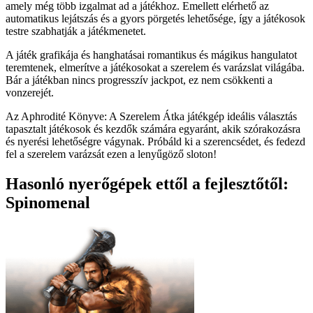
amely még több izgalmat ad a játékhoz. Emellett elérhető az
automatikus lejátszás és a gyors pörgetés lehetősége, így a játékosok
testre szabhatják a játékmenetet.
A játék grafikája és hanghatásai romantikus és mágikus hangulatot
teremtenek, elmerítve a játékosokat a szerelem és varázslat világába.
Bár a játékban nincs progresszív jackpot, ez nem csökkenti a
vonzerejét.
Az Aphrodité Könyve: A Szerelem Átka játékgép ideális választás
tapasztalt játékosok és kezdők számára egyaránt, akik szórakozásra
és nyerési lehetőségre vágynak. Próbáld ki a szerencsédet, és fedezd
fel a szerelem varázsát ezen a lenyűgöző sloton!
Hasonló nyerőgépek ettől a fejlesztőtől:
Spinomenal