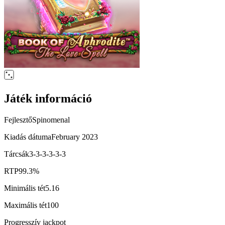
Játék információ
Fejlesztő
Spinomenal
Kiadás dátuma
February 2023
Tárcsák
3-3-3-3-3-3
RTP
99.3%
Minimális tét
5.16
Maximális tét
100
Progresszív jackpot