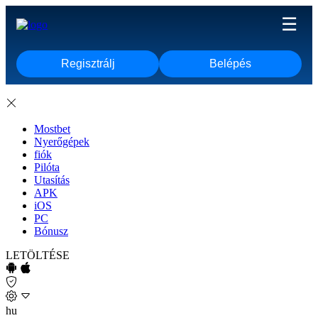
Regisztrálj
Belépés
Mostbet
Nyerőgépek
fiók
Pilóta
Utasítás
APK
iOS
PC
Bónusz
LETÖLTÉSE
hu