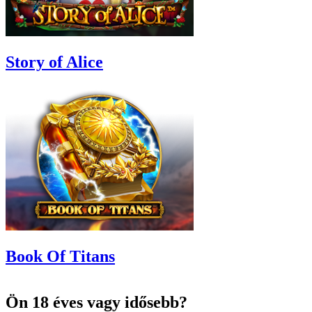
Story of Alice
Book Of Titans
Ön 18 éves vagy idősebb?