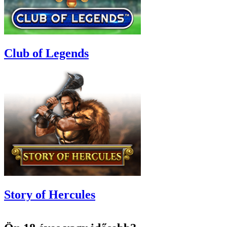
Club of Legends
Story of Hercules