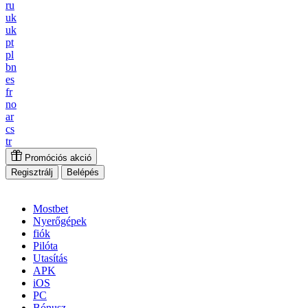
ru
uk
uk
pt
pl
bn
es
fr
no
ar
cs
tr
Promóciós akció
Regisztrálj
Belépés
Mostbet
Nyerőgépek
fiók
Pilóta
Utasítás
APK
iOS
PC
Bónusz