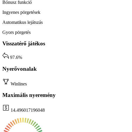
Bónusz funkció
Ingyenes pörgetések
Automatikus lejátszás
Gyors pörgetés
Visszatérő játékos
97.6%
Nyerővonalak
Winlines
Maximális nyeremény
14.496017196048