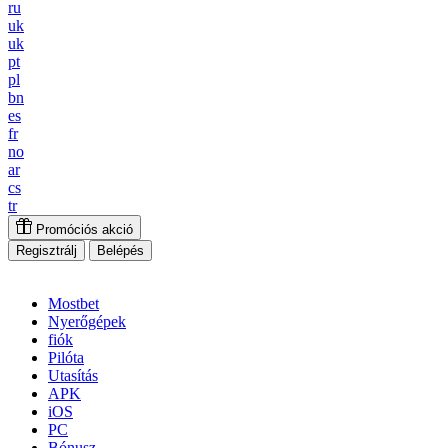
ru
uk
uk
pt
pl
bn
es
fr
no
ar
cs
tr
Promóciós akció
Regisztrálj
Belépés
Mostbet
Nyerőgépek
fiók
Pilóta
Utasítás
APK
iOS
PC
Bónusz