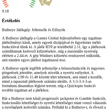
9.18
Értékelés
Bullseye Játékgép: Jellemzők és Előnyök
A Bullseye játékgép a Games Global fejlesztésében egy izgalmas
játékélményt kínál, amely egyedi dizájnjával és figyelemre méltó
funkcióival tűnik ki. A játék RTP-je körülbelül 2.11, így a játékosok
számíthatnak kedvező kifizetésekre, míg a maximális nyereség
elérheti a 2.44-et. A gép Winlines kifizetési rendszerrel működik,
ami minden egyes játékot izgalmassá tesz.
A Bullseye egyik legfőbb jellemzője a bónuszfunkciók és ingyenes
pörgetések jelenléte, amelyek növelik a nyerési esélyeket. A
játékosok 2.99 és 11.48 közötti tétet tehetnek, ami mind a kezdők,
mind a tapasztalt játékosok számára ideális. A 3-3-3-3-3-as
formátum dinamikus légkört teremt, míg a Quickspin funkció
további izgalmat ad a játékhoz.
Bár a Bullseye nem kínál progresszív jackpotot és Gamble funkciót,
funkcionális lehetőségei és nyerési lehetőségei miatt vonzó választás
a nyerőgépek kedvelői számára. Próbáld ki a Bullseye-t, és élvezd a