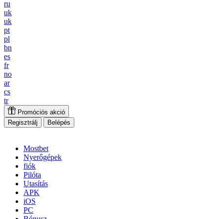
ru
uk
uk
pt
pl
bn
es
fr
no
ar
cs
tr
Promóciós akció
Regisztrálj
Belépés
Mostbet
Nyerőgépek
fiók
Pilóta
Utasítás
APK
iOS
PC
Bónusz