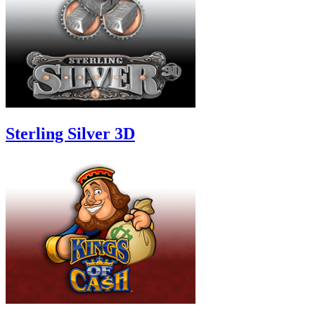
Sterling Silver 3D