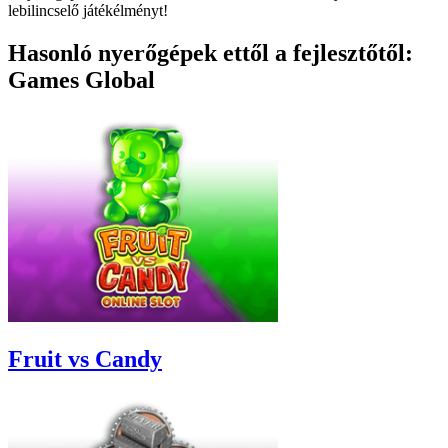
lebilincselő játékélményt!
Hasonló nyerőgépek ettől a fejlesztőtől:
Games Global
Fruit vs Candy