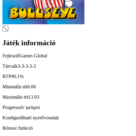
Játék információ
Fejlesztő
Games Global
Tárcsák
3-3-3-3-3
RTP
90.1%
Minimális tét
6.06
Maximális tét
13.93
Progresszív jackpot
Konfigurálható nyerővonalak
Bónusz funkció