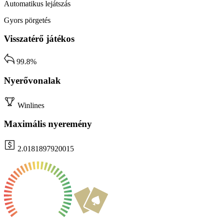
Automatikus lejátszás
Gyors pörgetés
Visszatérő játékos
99.8%
Nyerővonalak
Winlines
Maximális nyeremény
2.0181897920015