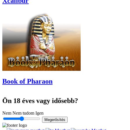
Xcalibur
Book of Pharaon
Ön 18 éves vagy idősebb?
Nem
Nem tudom
Igen
Megerősítés