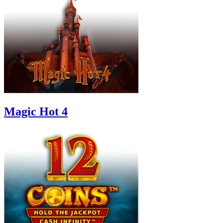
Magic Hot 4