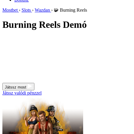
Mostbet
›
Slots
›
Wazdan
›
🧩 Burning Reels
Burning Reels Demó
Játssz most
Játssz valódi pénzzel