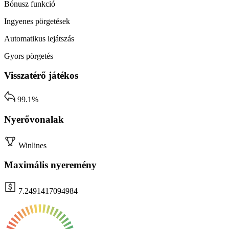
Bónusz funkció
Ingyenes pörgetések
Automatikus lejátszás
Gyors pörgetés
Visszatérő játékos
99.1%
Nyerővonalak
Winlines
Maximális nyeremény
7.2491417094984