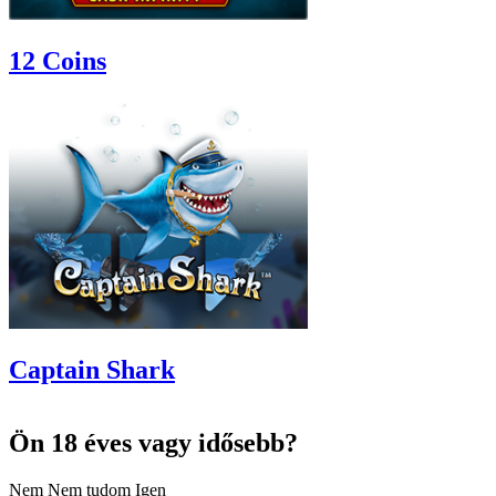
12 Coins
Captain Shark
Ön 18 éves vagy idősebb?
Nem
Nem tudom
Igen