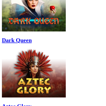
Dark Queen