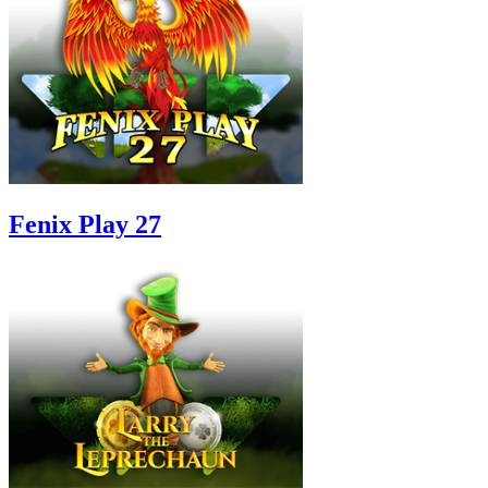
Fenix Play 27