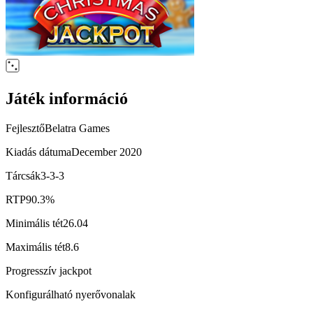
Játék információ
Fejlesztő
Belatra Games
Kiadás dátuma
December 2020
Tárcsák
3-3-3
RTP
90.3%
Minimális tét
26.04
Maximális tét
8.6
Progresszív jackpot
Konfigurálható nyerővonalak