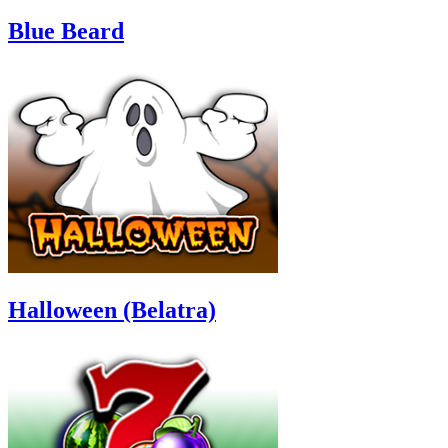
Blue Beard
Halloween (Belatra)