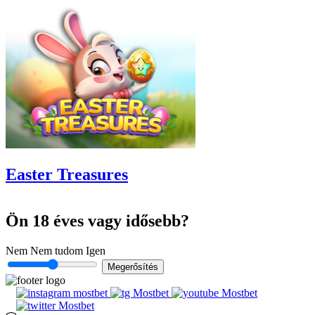
Easter Treasures
Ön 18 éves vagy idősebb?
Nem
Nem tudom
Igen
Megerősítés