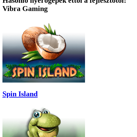
Hasonló nyerőgépek ettől a fejlesztőtől:
Vibra Gaming
Spin Island