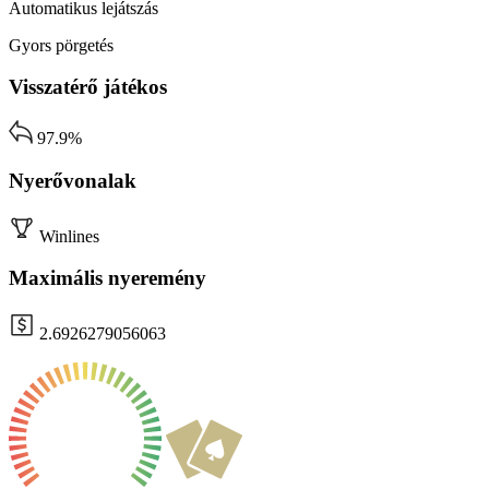
Automatikus lejátszás
Gyors pörgetés
Visszatérő játékos
97.9%
Nyerővonalak
Winlines
Maximális nyeremény
2.6926279056063