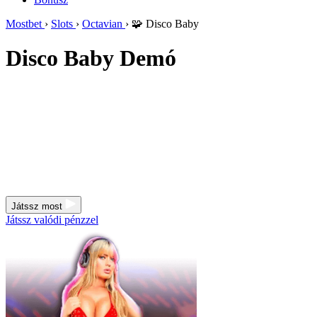
Mostbet
›
Slots
›
Octavian
›
🧩 Disco Baby
Disco Baby Demó
Játssz most
Játssz valódi pénzzel