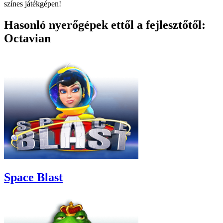
színes játékgépen!
Hasonló nyerőgépek ettől a fejlesztőtől:
Octavian
Space Blast