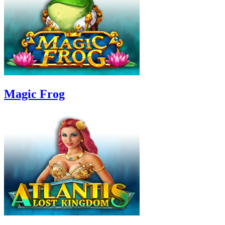
Magic Frog