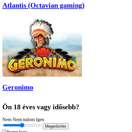
Atlantis (Octavian gaming)
Geronimo
Ön 18 éves vagy idősebb?
Nem
Nem tudom
Igen
Megerősítés