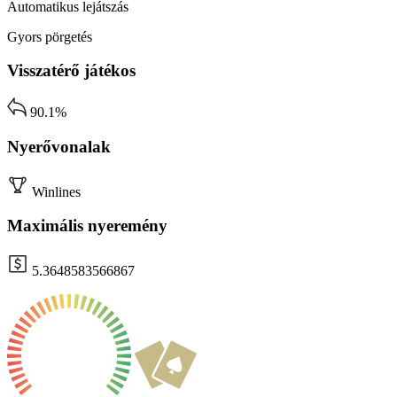
Automatikus lejátszás
Gyors pörgetés
Visszatérő játékos
90.1%
Nyerővonalak
Winlines
Maximális nyeremény
5.3648583566867