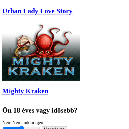
Urban Lady Love Story
Mighty Kraken
Ön 18 éves vagy idősebb?
Nem
Nem tudom
Igen