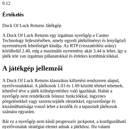
9.12
Értékelés
Duck Of Luck Returns Játékgép
A Duck Of Luck Returns egy izgalmas nyerőgép a Casino
Technology fejlesztésében, amely egyedi játékélményt és lenyűgöző
nyeremények lehetőségét kínálja. Az RTP (visszatérítési arány)
körülbelül 2.40, míg a maximális nyeremény akár 3.44 is lehet, így a
játék tele van izgalmas pillanatokkal és érdekes kombinációkkal.
A játékgép jellemzői
A Duck Of Luck Returns klasszikus kifizetési rendszeren alapul,
nyerővonalakkal. A játékosok 1.03 és 1.69 közötti téteket tehetnek,
lehetővé téve a játék költségvetéshez való igazítását. Habár a
nyerőgép nem rendelkezik bónusz funkciókkal, ingyenes
pörgetésekkel vagy szerencsejáték elemekkel, egyszerűsége és
kiszámíthatósága vonzó lehet a kezdők és a tapasztalt játékosok
számára egyaránt.
Bár ez a nyerőgép nem kínál progresszív jackpotot, a konfigurálható
nyerővonalak stratégiai elemet adnak a játékhoz. Ha valami