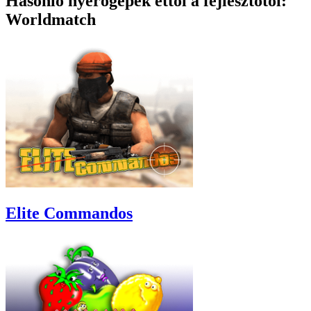
Hasonló nyerőgépek ettől a fejlesztőtől:
Worldmatch
Elite Commandos