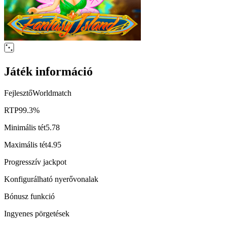
Játék információ
Fejlesztő
Worldmatch
RTP
99.3%
Minimális tét
5.78
Maximális tét
4.95
Progresszív jackpot
Konfigurálható nyerővonalak
Bónusz funkció
Ingyenes pörgetések