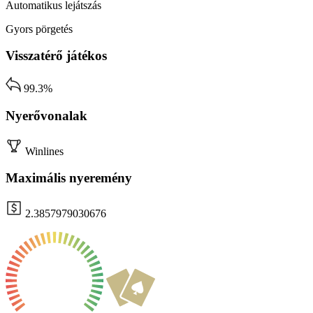
Automatikus lejátszás
Gyors pörgetés
Visszatérő játékos
99.3%
Nyerővonalak
Winlines
Maximális nyeremény
2.3857979030676