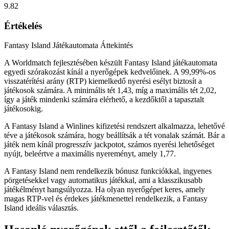
9.82
Értékelés
Fantasy Island Játékautomata Áttekintés
A Worldmatch fejlesztésében készült Fantasy Island játékautomata
egyedi szórakozást kínál a nyerőgépek kedvelőinek. A 99,99%-os
visszatérítési arány (RTP) kiemelkedő nyerési esélyt biztosít a
játékosok számára. A minimális tét 1,43, míg a maximális tét 2,02,
így a játék mindenki számára elérhető, a kezdőktől a tapasztalt
játékosokig.
A Fantasy Island a Winlines kifizetési rendszert alkalmazza, lehetővé
téve a játékosok számára, hogy beállítsák a tét vonalak számát. Bár a
játék nem kínál progresszív jackpotot, számos nyerési lehetőséget
nyújt, beleértve a maximális nyereményt, amely 1,77.
A Fantasy Island nem rendelkezik bónusz funkciókkal, ingyenes
pörgetésekkel vagy automatikus játékkal, ami a klasszikusabb
játékélményt hangsúlyozza. Ha olyan nyerőgépet keres, amely
magas RTP-vel és érdekes játékmenettel rendelkezik, a Fantasy
Island ideális választás.