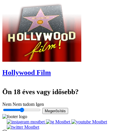
Hollywood Film
Ön 18 éves vagy idősebb?
Nem
Nem tudom
Igen
Megerősítés