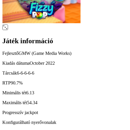
Játék információ
Fejlesztő
GMW (Game Media Works)
Kiadás dátuma
October 2022
Tárcsák
6-6-6-6-6
RTP
90.7%
Minimális tét
6.13
Maximális tét
54.34
Progresszív jackpot
Konfigurálható nyerővonalak