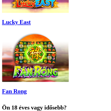
Lucky East
Fan Rong
Ön 18 éves vagy idősebb?