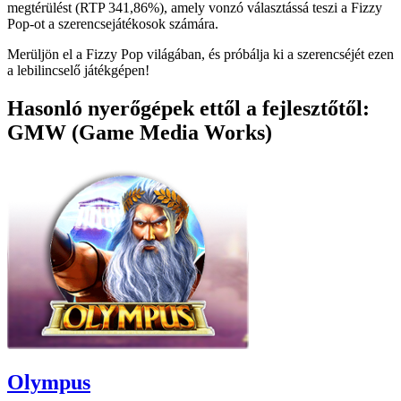
megtérülést (RTP 341,86%), amely vonzó választássá teszi a Fizzy
Pop-ot a szerencsejátékosok számára.
Merüljön el a Fizzy Pop világában, és próbálja ki a szerencséjét ezen
a lebilincselő játékgépen!
Hasonló nyerőgépek ettől a fejlesztőtől:
GMW (Game Media Works)
Olympus