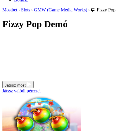
Mostbet
›
Slots
›
GMW (Game Media Works)
›
🧩 Fizzy Pop
Fizzy Pop Demó
Játssz most
Játssz valódi pénzzel