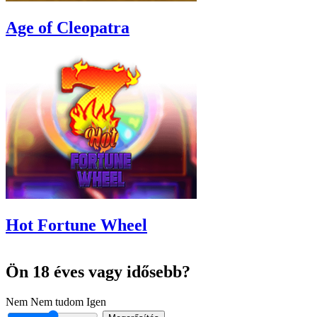
Age of Cleopatra
Hot Fortune Wheel
Ön 18 éves vagy idősebb?
Nem
Nem tudom
Igen