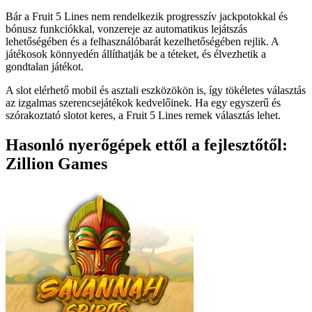
Bár a Fruit 5 Lines nem rendelkezik progresszív jackpotokkal és
bónusz funkciókkal, vonzereje az automatikus lejátszás
lehetőségében és a felhasználóbarát kezelhetőségében rejlik. A
játékosok könnyedén állíthatják be a téteket, és élvezhetik a
gondtalan játékot.
A slot elérhető mobil és asztali eszközökön is, így tökéletes választás
az izgalmas szerencsejátékok kedvelőinek. Ha egy egyszerű és
szórakoztató slotot keres, a Fruit 5 Lines remek választás lehet.
Hasonló nyerőgépek ettől a fejlesztőtől:
Zillion Games