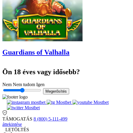
Guardians of Valhalla
Ön 18 éves vagy idősebb?
Nem
Nem tudom
Igen
Megerősítés
TÁMOGATÁS
8 (800) 5-111-499
áttekintése
LETÖLTÉS