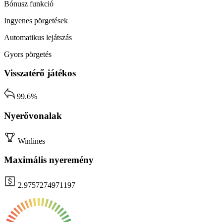
Bónusz funkció
Ingyenes pörgetések
Automatikus lejátszás
Gyors pörgetés
Visszatérő játékos
99.6%
Nyerővonalak
Winlines
Maximális nyeremény
2.9757274971197