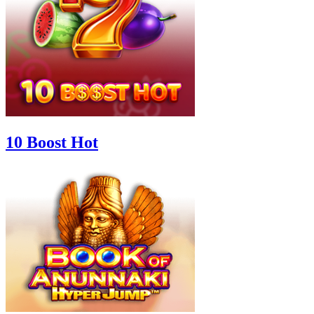
10 Boost Hot