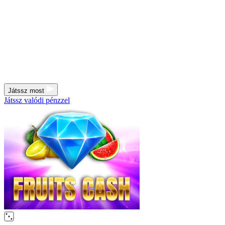
Játssz most
Játssz valódi pénzzel