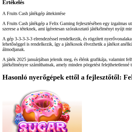
Értékelés
A Fruits Cash játékgép áttekintése
A Fruits Cash játékgép a Felix Gaming fejlesztésében egy izgalmas
szerese a téteknek, ami ígéretesan szórakoztató játékélményt nyújt mi
A gép 3-3-3-3-3 elrendezéssel rendelkezik, és rögzített nyerővonalakat 
lehetőséggel is rendelkezik, így a játékosok élvezhetik a játékot ané
álmodjanak.
A játék 2025 januárjában jelenik meg, és élénk grafikája, valamint fel
játékélményre számíthatnak, amely minden pörgetést felejthetetlenné t
Hasonló nyerőgépek ettől a fejlesztőtől: F