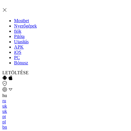
Mostbet
Nyerőgépek
fiók
Pilóta
Utasítás
APK
iOS
PC
Bónusz
LETÖLTÉSE
hu
ru
uk
uk
pt
pl
bn