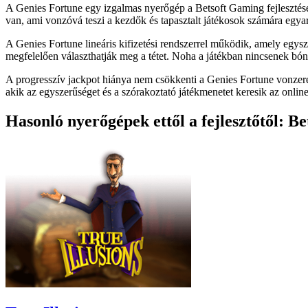
A Genies Fortune egy izgalmas nyerőgép a Betsoft Gaming fejlesztéséb
van, ami vonzóvá teszi a kezdők és tapasztalt játékosok számára egyar
A Genies Fortune lineáris kifizetési rendszerrel működik, amely egysze
megfelelően választhatják meg a tétet. Noha a játékban nincsenek bón
A progresszív jackpot hiánya nem csökkenti a Genies Fortune vonzerej
akik az egyszerűséget és a szórakoztató játékmenetet keresik az onlin
Hasonló nyerőgépek ettől a fejlesztőtől: B