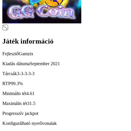
Játék információ
Fejlesztő
Gamzix
Kiadás dátuma
September 2021
Tárcsák
3-3-3-3-3
RTP
99.3%
Minimális tét
4.61
Maximális tét
31.5
Progresszív jackpot
Konfigurálható nyerővonalak