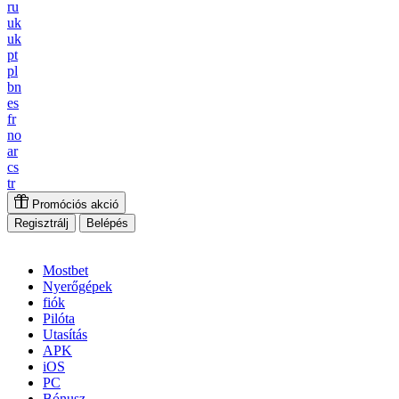
ru
uk
uk
pt
pl
bn
es
fr
no
ar
cs
tr
Promóciós akció
Regisztrálj
Belépés
Mostbet
Nyerőgépek
fiók
Pilóta
Utasítás
APK
iOS
PC
Bónusz