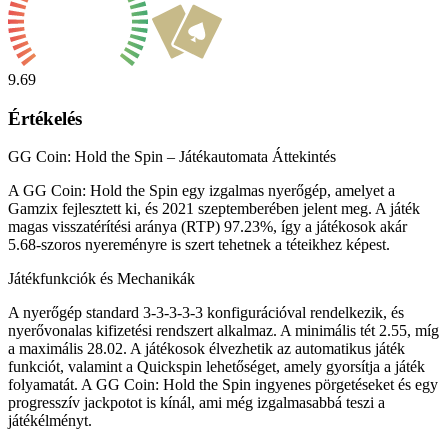
9.69
Értékelés
GG Coin: Hold the Spin – Játékautomata Áttekintés
A GG Coin: Hold the Spin egy izgalmas nyerőgép, amelyet a
Gamzix fejlesztett ki, és 2021 szeptemberében jelent meg. A játék
magas visszatérítési aránya (RTP) 97.23%, így a játékosok akár
5.68-szoros nyereményre is szert tehetnek a téteikhez képest.
Játékfunkciók és Mechanikák
A nyerőgép standard 3-3-3-3-3 konfigurációval rendelkezik, és
nyerővonalas kifizetési rendszert alkalmaz. A minimális tét 2.55, míg
a maximális 28.02. A játékosok élvezhetik az automatikus játék
funkciót, valamint a Quickspin lehetőséget, amely gyorsítja a játék
folyamatát. A GG Coin: Hold the Spin ingyenes pörgetéseket és egy
progresszív jackpotot is kínál, ami még izgalmasabbá teszi a
játékélményt.