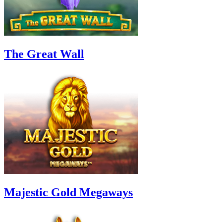
The Great Wall
Majestic Gold Megaways