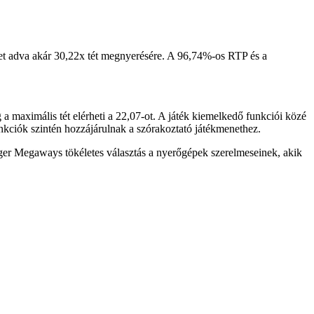
get adva akár 30,22x tét megnyerésére. A 96,74%-os RTP és a
a maximális tét elérheti a 22,07-ot. A játék kiemelkedő funkciói közé
unkciók szintén hozzájárulnak a szórakoztató játékmenethez.
gger Megaways tökéletes választás a nyerőgépek szerelmeseinek, akik