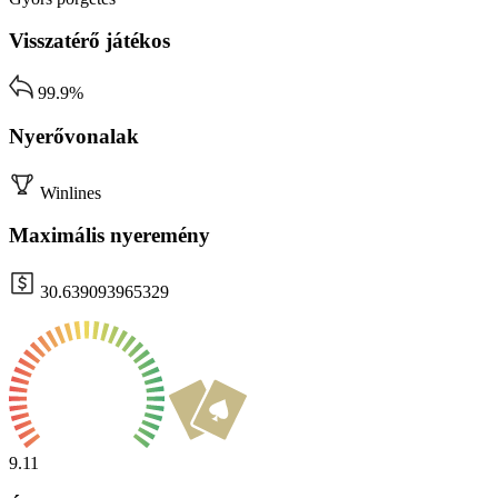
Visszatérő játékos
99.9%
Nyerővonalak
Winlines
Maximális nyeremény
30.639093965329
9.11