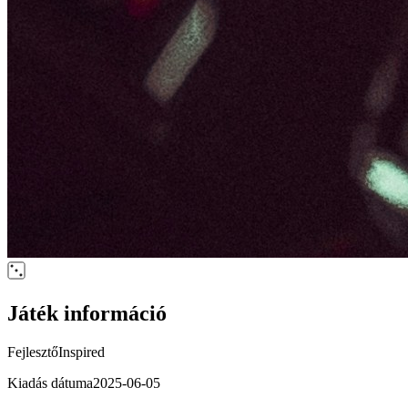
Játék információ
Fejlesztő
Inspired
Kiadás dátuma
2025-06-05