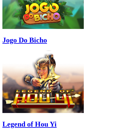
Jogo Do Bicho
Legend of Hou Yi