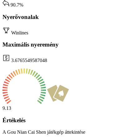
90.7%
Nyerővonalak
Winlines
Maximális nyeremény
3.6765549587048
9.13
Értékelés
A Gou Nian Cai Shen játékgép áttekintése