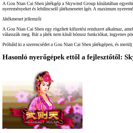
A Gou Nian Cai Shen játékgép a Skywind Group kínálatában egyedüláll
nyereményeket és lebilincselő játékmenetet ígér. A maximum nyeremén
Játékmenet jellemzői
A Gou Nian Cai Shen egy rögzített kifizetési rendszert alkalmaz, amel
válasszák meg. Bár a játék nem kínál bónusz funkciókat, ingyenes pörge
Próbáld ki a szerencsédet a Gou Nian Cai Shen játékgépen, és merülj 
Hasonló nyerőgépek ettől a fejlesztőtől: 