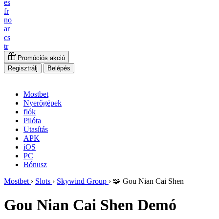
es
fr
no
ar
cs
tr
Promóciós akció
Regisztrálj
Belépés
Mostbet
Nyerőgépek
fiók
Pilóta
Utasítás
APK
iOS
PC
Bónusz
Mostbet
›
Slots
›
Skywind Group
›
🧩 Gou Nian Cai Shen
Gou Nian Cai Shen Demó