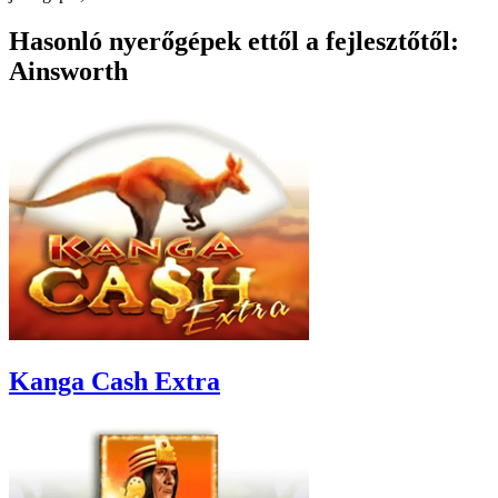
Hasonló nyerőgépek ettől a fejlesztőtől:
Ainsworth
Kanga Cash Extra