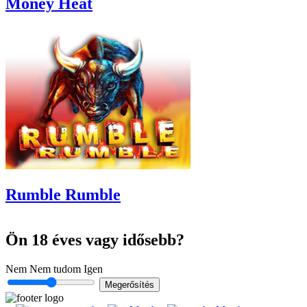
Money Heat
Rumble Rumble
Ön 18 éves vagy idősebb?
Nem
Nem tudom
Igen
Megerősítés