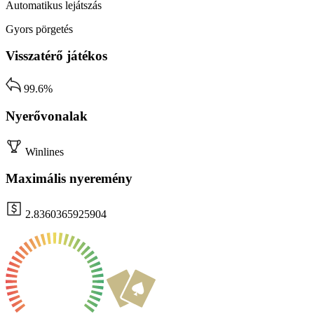
Automatikus lejátszás
Gyors pörgetés
Visszatérő játékos
99.6%
Nyerővonalak
Winlines
Maximális nyeremény
2.8360365925904