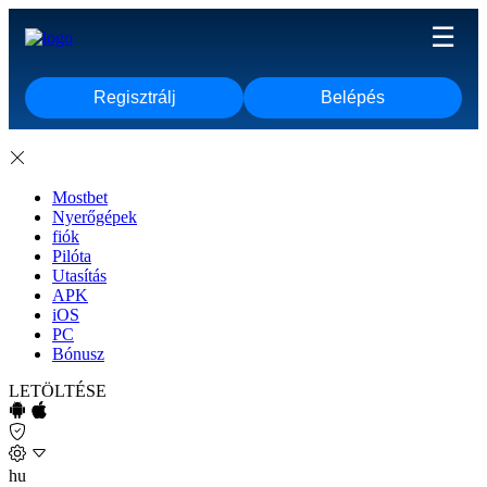
Regisztrálj
Belépés
Mostbet
Nyerőgépek
fiók
Pilóta
Utasítás
APK
iOS
PC
Bónusz
LETÖLTÉSE
hu