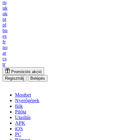
ru
uk
uk
pt
pl
bn
es
fr
no
ar
cs
tr
Promóciós akció
Regisztrálj
Belépés
Mostbet
Nyerőgépek
fiók
Pilóta
Utasítás
APK
iOS
PC
Bónusz