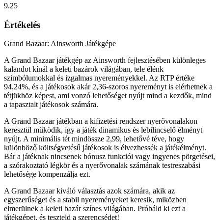
9.25
Értékelés
Grand Bazaar: Ainsworth Játékgépe
A Grand Bazaar játékgép az Ainsworth fejlesztésében különleges
kalandot kínál a keleti bazárok világában, tele élénk
szimbólumokkal és izgalmas nyereményekkel. Az RTP értéke
94,24%, és a játékosok akár 2,36-szoros nyereményt is elérhetnek a
tétjükhöz képest, ami vonzó lehetőséget nyújt mind a kezdők, mind
a tapasztalt játékosok számára.
A Grand Bazaar játékban a kifizetési rendszer nyerővonalakon
keresztül működik, így a játék dinamikus és lebilincselő élményt
nyújt. A minimális tét mindössze 2,99, lehetővé téve, hogy
különböző költségvetésű játékosok is élvezhessék a játékélményt.
Bár a játéknak nincsenek bónusz funkciói vagy ingyenes pörgetései,
a szórakoztató légkör és a nyerővonalak számának testreszabási
lehetősége kompenzálja ezt.
A Grand Bazaar kiváló választás azok számára, akik az
egyszerűséget és a stabil nyereményeket keresik, miközben
elmerülnek a keleti bazár színes világában. Próbáld ki ezt a
játékgépet, és teszteld a szerencsédet!