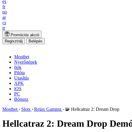
es
fr
no
ar
cs
tr
Promóciós akció
Regisztrálj
Belépés
Mostbet
Nyerőgépek
fiók
Pilóta
Utasítás
APK
iOS
PC
Bónusz
Mostbet
›
Slots
›
Relax Gaming
›
🧩 Hellcatraz 2: Dream Drop
Hellcatraz 2: Dream Drop Dem