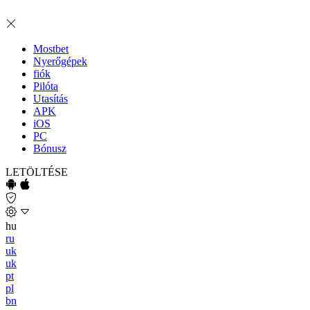
Mostbet
Nyerőgépek
fiók
Pilóta
Utasítás
APK
iOS
PC
Bónusz
LETÖLTÉSE
hu
ru
uk
uk
pt
pl
bn