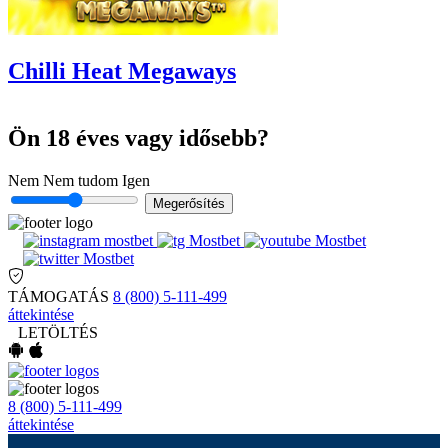
Chilli Heat Megaways
Ön 18 éves vagy idősebb?
Nem
Nem tudom
Igen
Megerősítés
TÁMOGATÁS
8 (800) 5-111-499
áttekintése
LETÖLTÉS
8 (800) 5-111-499
áttekintése