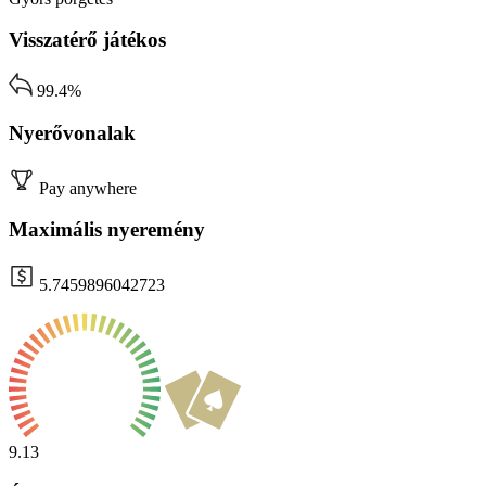
Visszatérő játékos
99.4%
Nyerővonalak
Pay anywhere
Maximális nyeremény
5.7459896042723
9.13