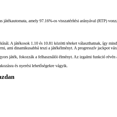
as játékautomata, amely 97.16%-os visszatérítési arányával (RTP) vonzz
ínál. A játékosok 1.10 és 10.81 közötti téteket választhatnak, így mind
rni, ami dinamikusabbá teszi a játékélményt. A progresszív jackpot vá
 gyors játék, fokozzák a felhasználói élményt. Az izgalmi funkció révén
akozásra és nyerési lehetőségekre vágyik.
Wazdan