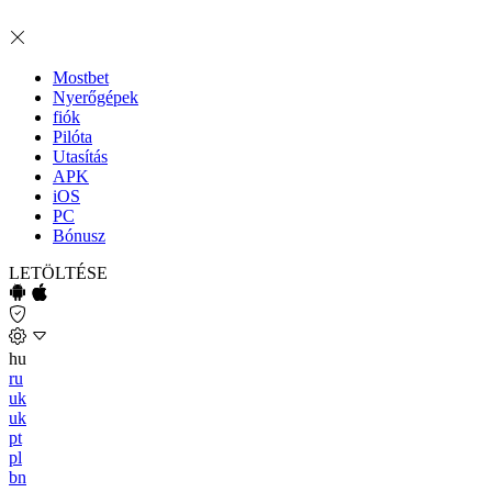
Mostbet
Nyerőgépek
fiók
Pilóta
Utasítás
APK
iOS
PC
Bónusz
LETÖLTÉSE
hu
ru
uk
uk
pt
pl
bn