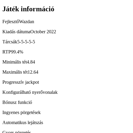
Játék információ
Fejlesztő
Wazdan
Kiadás dátuma
October 2022
Tárcsák
5-5-5-5-5
RTP
99.4%
Minimális tét
4.84
Maximális tét
12.64
Progresszív jackpot
Konfigurálható nyerővonalak
Bónusz funkció
Ingyenes pörgetések
Automatikus lejátszás
Gyors pörgetés