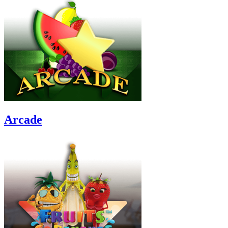
Arcade