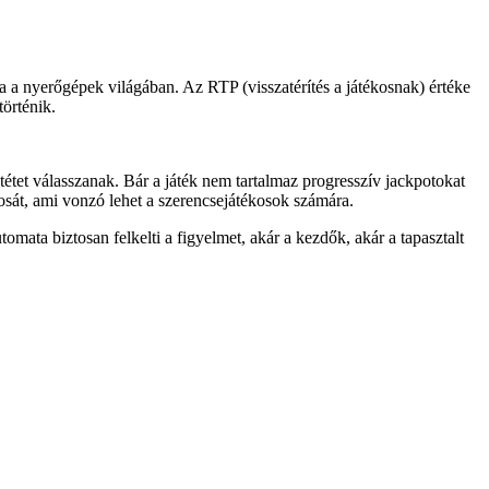
a a nyerőgépek világában. Az RTP (visszatérítés a játékosnak) értéke
örténik.
tétet válasszanak. Bár a játék nem tartalmaz progresszív jackpotokat
osát, ami vonzó lehet a szerencsejátékosok számára.
mata biztosan felkelti a figyelmet, akár a kezdők, akár a tapasztalt