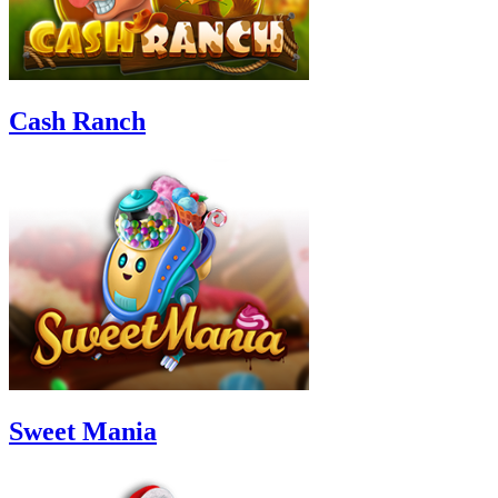
Cash Ranch
Sweet Mania