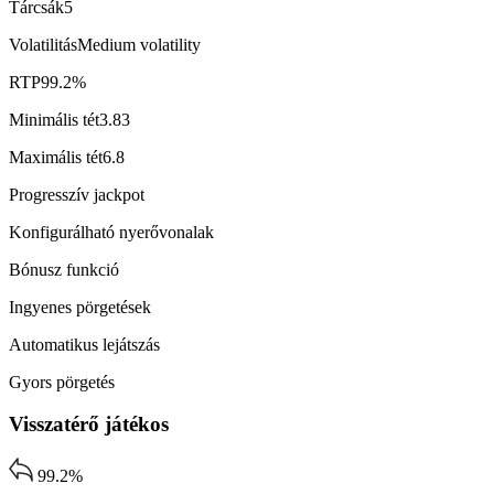
Tárcsák
5
Volatilitás
Medium volatility
RTP
99.2%
Minimális tét
3.83
Maximális tét
6.8
Progresszív jackpot
Konfigurálható nyerővonalak
Bónusz funkció
Ingyenes pörgetések
Automatikus lejátszás
Gyors pörgetés
Visszatérő játékos
99.2%