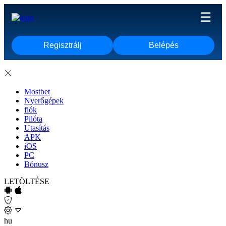
Regisztrálj
Belépés
Mostbet
Nyerőgépek
fiók
Pilóta
Utasítás
APK
iOS
PC
Bónusz
LETÖLTÉSE
hu