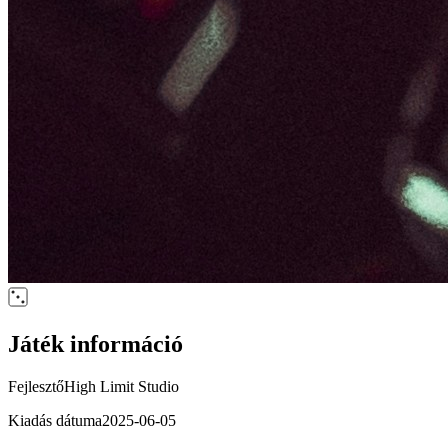
Játék információ
Fejlesztő
High Limit Studio
Kiadás dátuma
2025-06-05