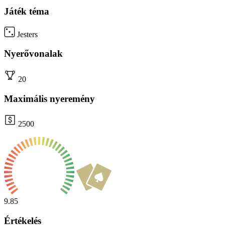
Játék téma
Jesters
Nyerővonalak
20
Maximális nyeremény
2500
9.85
Értékelés