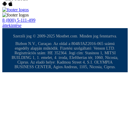
8 (800) 5-111-499
áttekintése
Szerzői jog © 2009-2025 Mostbet.com. Minden jog fenntartva.
Bizbon N.V., Curaçao. Az oldal a 8048/JAZ2016-065 számú
engedély alapján működik. Fizetési szolgáltató: Venson LTD.
Regisztrációs szám: HE 352364. Jogi cím: Stasinou 1, MITSI
BUILDING 1, 1. emelet, 4. iroda, Eleftherias tér, 1060, Nicosia,
Ciprus. Az eladó helye: Kadmou Street 4, S.I. OLYMPIA
BUSINESS CENTER, Agios Andreas, 1105, Nicosia, Ciprus.