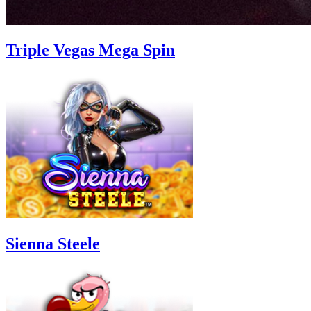
Triple Vegas Mega Spin
Sienna Steele