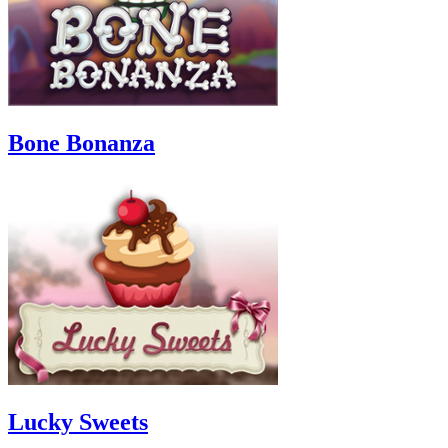
Bone Bonanza
Lucky Sweets