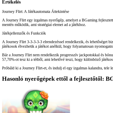
Értékelés
Journey Flirt: A Játékautomata Áttekintése
A Journey Flirt egy izgalmas nyerőgép, amelyet a BGaming fejlesztett
mentén működik, ami stratégiai elemet ad a játékhoz.
Játékjellemzők és Funkciók
A Journey Flirt 3-3-3-3-3 elrendezéssel rendelkezik, és lehetőséget bi
játékosok élvezhetik a játékot anélkül, hogy folyamatosan nyomogatn
Bár a Journey Flirt nem rendelkezik progresszív jackpotokkal és bón
57,70%-ot tesz ki a tétből, ami lehetővé teszi, hogy különböző játékos
Próbáld ki a Journey Flirt-et, és indulj el egy izgalmas kalandra, tele
Hasonló nyerőgépek ettől a fejlesztőtől: 