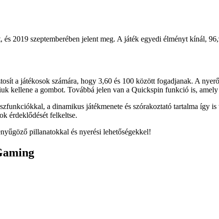
, és 2019 szeptemberében jelent meg. A játék egyedi élményt kínál, 96,
ztosít a játékosok számára, hogy 3,60 és 100 között fogadjanak. A nyerő
iuk kellene a gombot. Továbbá jelen van a Quickspin funkció is, amely
uszfunkciókkal, a dinamikus játékmenete és szórakoztató tartalma így 
ok érdeklődését felkeltse.
 lenyűgöző pillanatokkal és nyerési lehetőségekkel!
BGaming