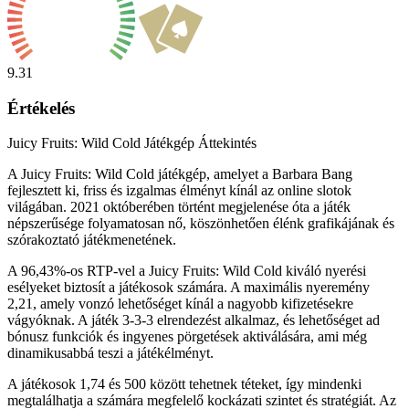
9.31
Értékelés
Juicy Fruits: Wild Cold Játékgép Áttekintés
A Juicy Fruits: Wild Cold játékgép, amelyet a Barbara Bang
fejlesztett ki, friss és izgalmas élményt kínál az online slotok
világában. 2021 októberében történt megjelenése óta a játék
népszerűsége folyamatosan nő, köszönhetően élénk grafikájának és
szórakoztató játékmenetének.
A 96,43%-os RTP-vel a Juicy Fruits: Wild Cold kiváló nyerési
esélyeket biztosít a játékosok számára. A maximális nyeremény
2,21, amely vonzó lehetőséget kínál a nagyobb kifizetésekre
vágyóknak. A játék 3-3-3 elrendezést alkalmaz, és lehetőséget ad
bónusz funkciók és ingyenes pörgetések aktiválására, ami még
dinamikusabbá teszi a játékélményt.
A játékosok 1,74 és 500 között tehetnek téteket, így mindenki
megtalálhatja a számára megfelelő kockázati szintet és stratégiát. Az