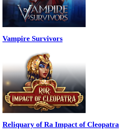
Vampire Survivors
Reliquary of Ra Impact of Cleopatra