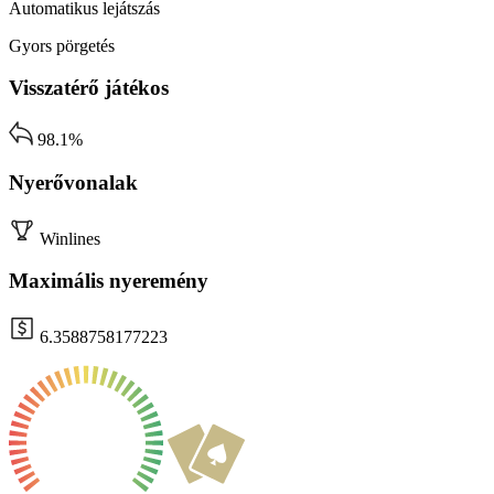
Automatikus lejátszás
Gyors pörgetés
Visszatérő játékos
98.1%
Nyerővonalak
Winlines
Maximális nyeremény
6.3588758177223