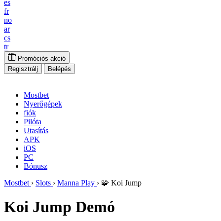
es
fr
no
ar
cs
tr
Promóciós akció
Regisztrálj
Belépés
Mostbet
Nyerőgépek
fiók
Pilóta
Utasítás
APK
iOS
PC
Bónusz
Mostbet
›
Slots
›
Manna Play
›
🧩 Koi Jump
Koi Jump Demó