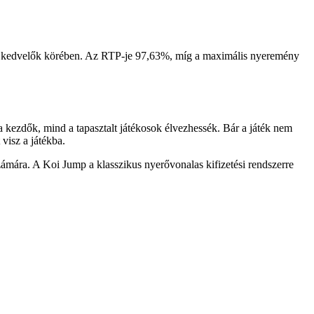
lot kedvelők körében. Az RTP-je 97,63%, míg a maximális nyeremény
a kezdők, mind a tapasztalt játékosok élvezhessék. Bár a játék nem
visz a játékba.
számára. A Koi Jump a klasszikus nyerővonalas kifizetési rendszerre