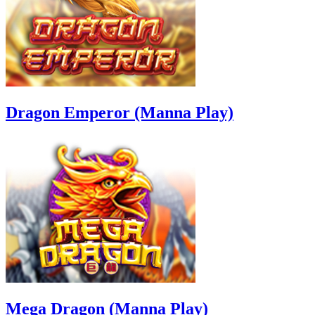
Dragon Emperor (Manna Play)
Mega Dragon (Manna Play)