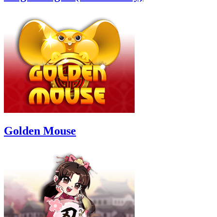
Golden Mouse