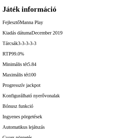
Játék információ
Fejlesztő
Manna Play
Kiadás dátuma
December 2019
Tárcsák
3-3-3-3-3
RTP
99.0%
Minimális tét
5.84
Maximális tét
100
Progresszív jackpot
Konfigurálható nyerővonalak
Bónusz funkció
Ingyenes pörgetések
Automatikus lejátszás
Gyors pörgetés