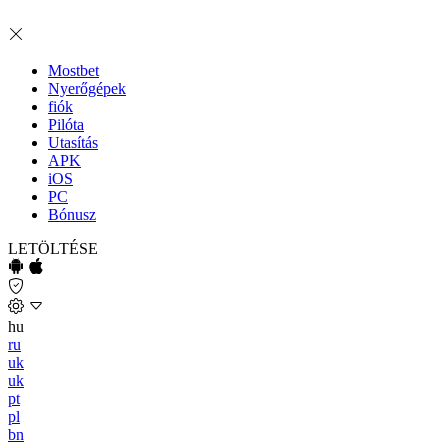
Mostbet
Nyerőgépek
fiók
Pilóta
Utasítás
APK
iOS
PC
Bónusz
LETÖLTÉSE
hu
ru
uk
uk
pt
pl
bn