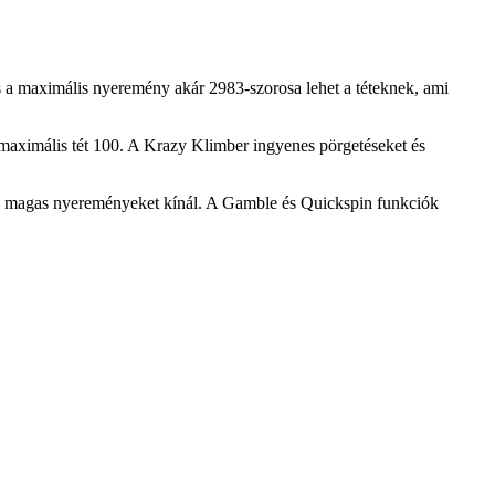
 a maximális nyeremény akár 2983-szorosa lehet a téteknek, ami
a maximális tét 100. A Krazy Klimber ingyenes pörgetéseket és
ilan magas nyereményeket kínál. A Gamble és Quickspin funkciók