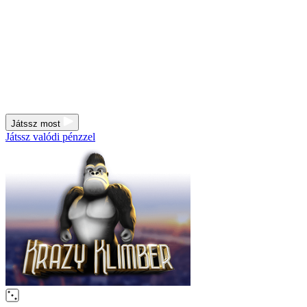
Játssz most
Játssz valódi pénzzel