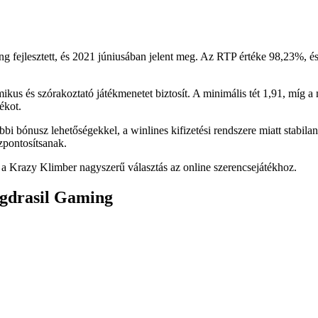
 fejlesztett, és 2021 júniusában jelent meg. Az RTP értéke 98,23%, és
mikus és szórakoztató játékmenetet biztosít. A minimális tét 1,91, míg 
ékot.
bbi bónusz lehetőségekkel, a winlines kifizetési rendszere miatt stab
zpontosítsanak.
, a Krazy Klimber nagyszerű választás az online szerencsejátékhoz.
Yggdrasil Gaming