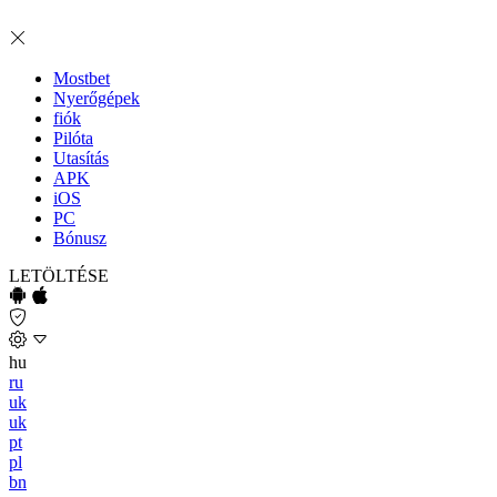
Mostbet
Nyerőgépek
fiók
Pilóta
Utasítás
APK
iOS
PC
Bónusz
LETÖLTÉSE
hu
ru
uk
uk
pt
pl
bn