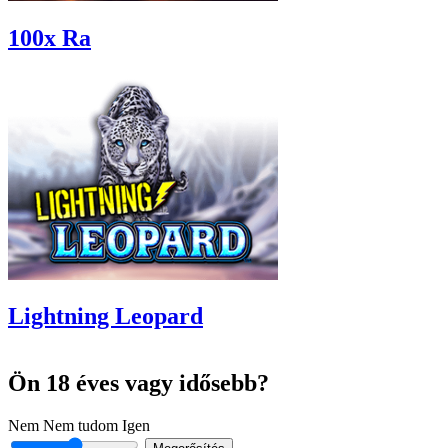
100x Ra
Lightning Leopard
Ön 18 éves vagy idősebb?
Nem
Nem tudom
Igen