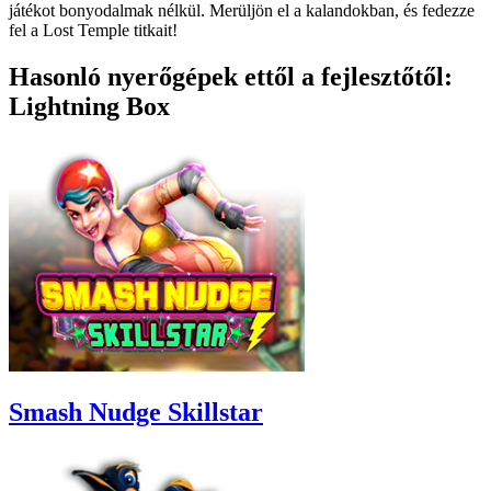
játékot bonyodalmak nélkül. Merüljön el a kalandokban, és fedezze
fel a Lost Temple titkait!
Hasonló nyerőgépek ettől a fejlesztőtől:
Lightning Box
Smash Nudge Skillstar