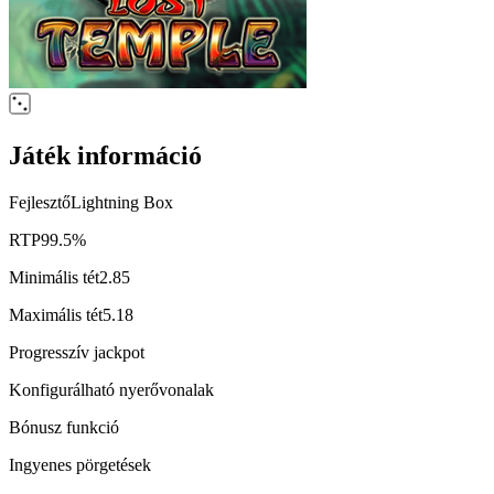
Játék információ
Fejlesztő
Lightning Box
RTP
99.5%
Minimális tét
2.85
Maximális tét
5.18
Progresszív jackpot
Konfigurálható nyerővonalak
Bónusz funkció
Ingyenes pörgetések