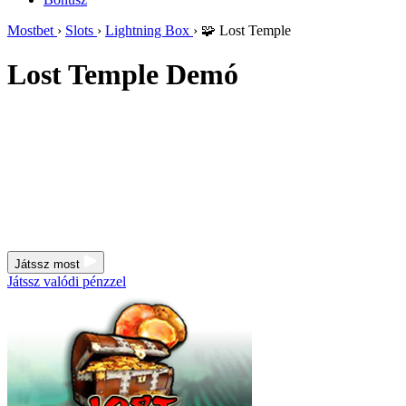
Mostbet
›
Slots
›
Lightning Box
›
🧩 Lost Temple
Lost Temple Demó
Játssz most
Játssz valódi pénzzel