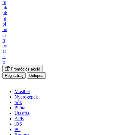
ru
uk
uk
pt
pl
bn
es
fr
no
ar
cs
tr
Promóciós akció
Regisztrálj
Belépés
Mostbet
Nyerőgépek
fiók
Pilóta
Utasítás
APK
iOS
PC
Bónusz