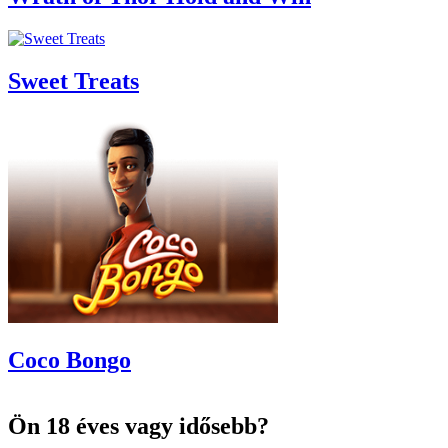
Sweet Treats
Coco Bongo
Ön 18 éves vagy idősebb?