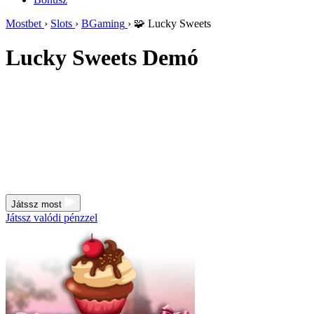
Mostbet
›
Slots
›
BGaming
›
🧩 Lucky Sweets
Lucky Sweets Demó
Játssz most
Játssz valódi pénzzel