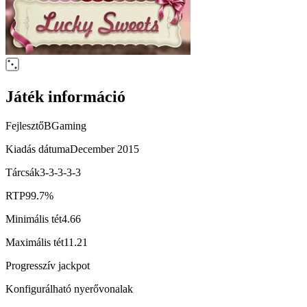
Játék információ
Fejlesztő
BGaming
Kiadás dátuma
December 2015
Tárcsák
3-3-3-3-3
RTP
99.7%
Minimális tét
4.66
Maximális tét
11.21
Progresszív jackpot
Konfigurálható nyerővonalak