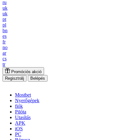
ru
uk
uk
pt
pl
bn
es
fr
no
ar
cs
tr
Promóciós akció
Regisztrálj
Belépés
Mostbet
Nyerőgépek
fiók
Pilóta
Utasítás
APK
iOS
PC
Bónusz