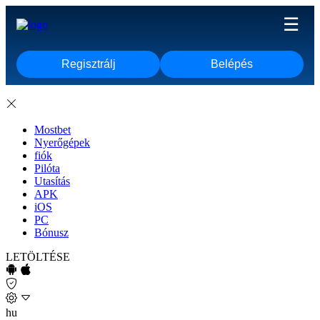
Regisztrálj
Belépés
Mostbet
Nyerőgépek
fiók
Pilóta
Utasítás
APK
iOS
PC
Bónusz
LETÖLTÉSE
hu