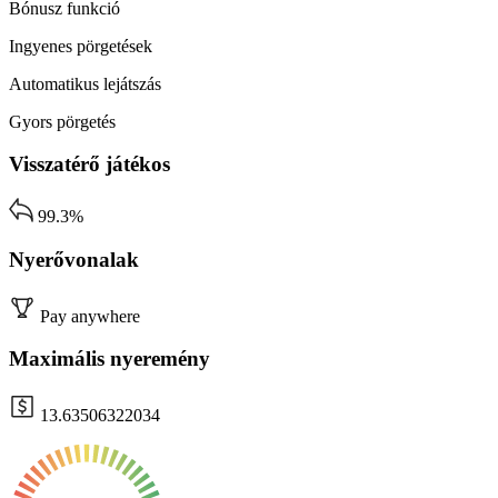
Bónusz funkció
Ingyenes pörgetések
Automatikus lejátszás
Gyors pörgetés
Visszatérő játékos
99.3%
Nyerővonalak
Pay anywhere
Maximális nyeremény
13.63506322034